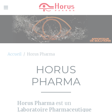
Accueil
Horus Pharma
HORUS
PHARMA
Horus Pharma
est un
Laboratoire Pharmaceutique